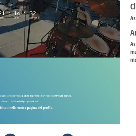
C
As
A
As
mu
mo