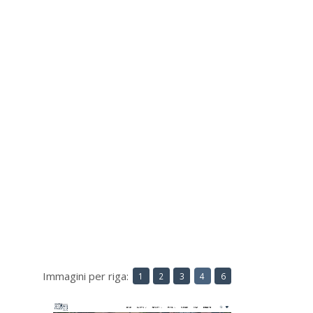
Immagini per riga:
1
2
3
4
6